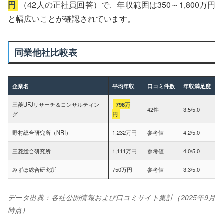
円
（42人の正社員回答）で、年収範囲は350～1,800万円
と幅広いことが確認されています。
同業他社比較表
企業名
平均年収
口コミ件数
年収満足度
三菱UFJリサーチ＆コンサルティン
798万
42件
3.5/5.0
グ
円
野村総合研究所（NRI）
1,232万円
参考値
4.2/5.0
三菱総合研究所
1,111万円
参考値
4.0/5.0
みずほ総合研究所
750万円
参考値
3.3/5.0
データ出典：各社公開情報および口コミサイト集計（2025年9月
時点）