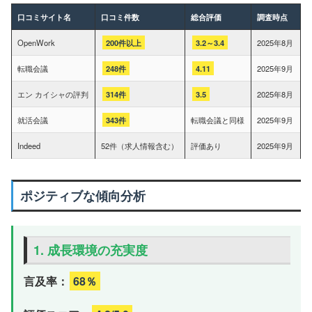
口コミサイト名
口コミ件数
総合評価
調査時点
OpenWork
200件以上
3.2～3.4
2025年8月
転職会議
248件
4.11
2025年9月
エン カイシャの評判
314件
3.5
2025年8月
就活会議
343件
転職会議と同様
2025年9月
Indeed
52件（求人情報含む）
評価あり
2025年9月
ポジティブな傾向分析
1. 成長環境の充実度
言及率：
68％