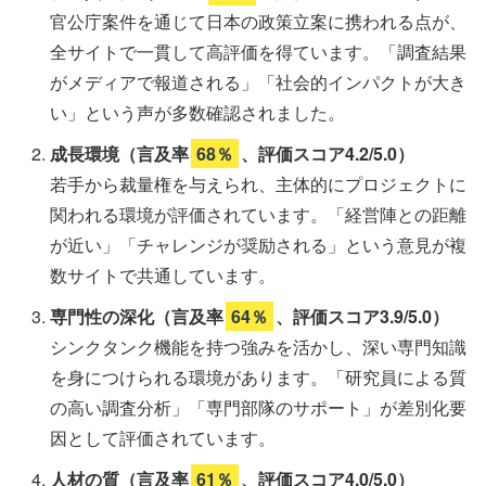
官公庁案件を通じて日本の政策立案に携われる点が、
全サイトで一貫して高評価を得ています。「調査結果
がメディアで報道される」「社会的インパクトが大き
い」という声が多数確認されました。
成長環境（言及率
68％
、評価スコア4.2/5.0）
若手から裁量権を与えられ、主体的にプロジェクトに
関われる環境が評価されています。「経営陣との距離
が近い」「チャレンジが奨励される」という意見が複
数サイトで共通しています。
専門性の深化（言及率
64％
、評価スコア3.9/5.0）
シンクタンク機能を持つ強みを活かし、深い専門知識
を身につけられる環境があります。「研究員による質
の高い調査分析」「専門部隊のサポート」が差別化要
因として評価されています。
人材の質（言及率
61％
、評価スコア4.0/5.0）