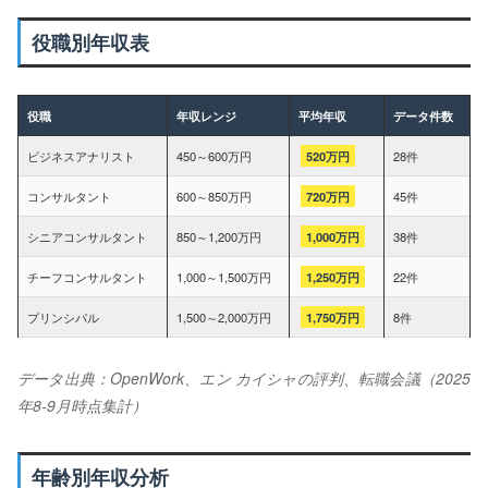
役職別年収表
役職
年収レンジ
平均年収
データ件数
ビジネスアナリスト
450～600万円
520万円
28件
コンサルタント
600～850万円
720万円
45件
シニアコンサルタント
850～1,200万円
1,000万円
38件
チーフコンサルタント
1,000～1,500万円
1,250万円
22件
プリンシパル
1,500～2,000万円
1,750万円
8件
データ出典：OpenWork、エン カイシャの評判、転職会議（2025
年8-9月時点集計）
年齢別年収分析