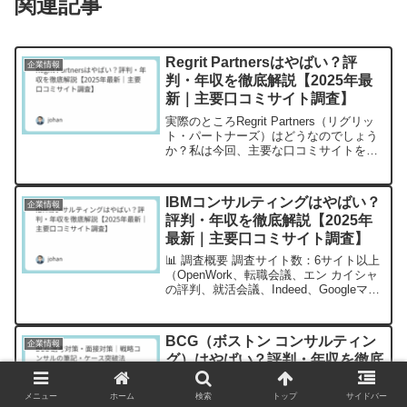
関連記事
Regrit Partnersはやばい？評
企業情報
判・年収を徹底解説【2025年最
新｜主要口コミサイト調査】
実際のところRegrit Partners（リグリッ
ト・パートナーズ）はどうなのでしょう
か？私は今回、主要な口コミサイトを徹
底的に調査し、データドリブンな分析を
実施しました。📊 調査概要 調査サイト
数：7サイト（OpenWork、転職会議、...
IBMコンサルティングはやばい？
企業情報
評判・年収を徹底解説【2025年
最新｜主要口コミサイト調査】
📊 調査概要 調査サイト数：6サイト以上
（OpenWork、転職会議、エン カイシャ
の評判、就活会議、Indeed、Googleマッ
プ等） 総口コミ件数：8,000件以上 調査
期間：2024年1月～2025年9月 平均総合
評価：3.6/5....
BCG（ボストン コンサルティン
企業情報
グ）はやばい？評判・年収を徹底
解説【2025年最新｜主要口コミ
サイト調査】
メニュー
ホーム
検索
トップ
サイドバー
「BCG（ボストン コンサルティング グ