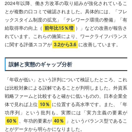
2024年以降、働き方改革の取り組みが強化されているこ
とが複数の口コミで確認されました。具体的には、「フレ
ックスタイム制度の拡充」「テレワーク環境の整備」「有
給取得率の向上（
前年比15％増
）」などの改善が報告さ
れています。これらの施策により、ワークライフバランス
に関する評価スコアが
3.2から3.6
に改善しています。
誤解と実態のギャップ分析
「年収が低い」という評判について検証したところ、これ
は比較対象による誤解であることが判明しました。外資系
戦略ファームと比較すると確かに低いものの、日本企業全
体で見れば上位
10％
に位置する高水準です。また、「年
功序列」という批判も、実際には「実力主義の要素が
60％
、年功的要素が
40％
」というバランス型であるこ
とがデータから明らかになりました。