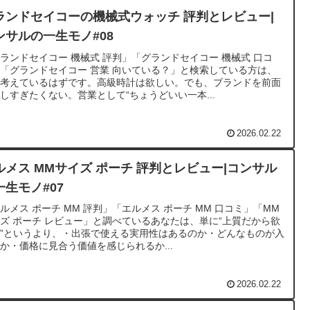
ランドセイコーの機械式ウォッチ 評判とレビュー|
ンサルの一生モノ#08
ランドセイコー 機械式 評判」「グランドセイコー 機械式 口コ
「グランドセイコー 営業 向いている？」と検索している方は、
う考えているはずです。高級時計は欲しい。でも、ブランドを前面
しすぎたくない。営業として“ちょうどいい一本...
2026.02.22
ルメス MMサイズ ポーチ 評判とレビュー|コンサル
一生モノ#07
ルメス ポーチ MM 評判」「エルメス ポーチ MM 口コミ」「MM
ズ ポーチ レビュー」と調べているあなたは、単に“上質だから欲
”というより、・出張で使える実用性はあるのか・どんなものが入
か・価格に見合う価値を感じられるか...
2026.02.22