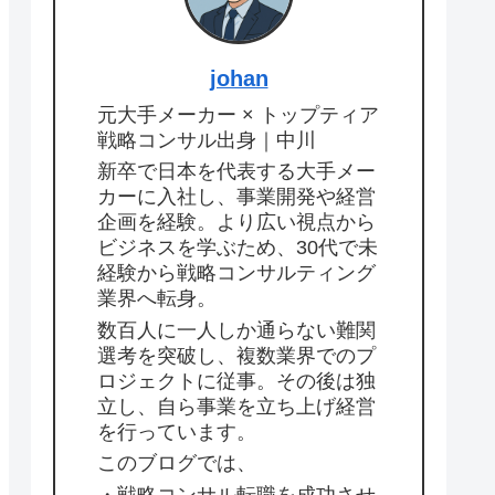
johan
元大手メーカー × トップティア
戦略コンサル出身｜中川
新卒で日本を代表する大手メー
カーに入社し、事業開発や経営
企画を経験。より広い視点から
ビジネスを学ぶため、30代で未
経験から戦略コンサルティング
業界へ転身。
数百人に一人しか通らない難関
選考を突破し、複数業界でのプ
ロジェクトに従事。その後は独
立し、自ら事業を立ち上げ経営
を行っています。
このブログでは、
・戦略コンサル転職を成功させ