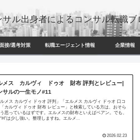
ンサル出身者によるコンサル転職ブ
面接/選考対策
転職エージェント情報
企業情報
ルメス カルヴィ ドゥオ 財布 評判とレビュー|
ンサルの一生モノ#11
ルメス カルヴィ ドゥオ 評判」「エルメス カルヴィ ドゥオ 口コ
「カルヴィ ドゥオ 財布 レビュー」と検索している方は、おそら
こう思っているはずです。エルメスの財布といえばベアン。でも、
“H”は少し強い。整理しますね。エルメ...
2026.02.23