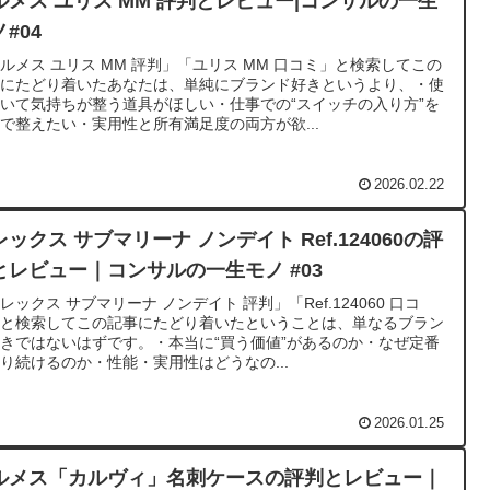
ルメス ユリス MM 評判とレビュー|コンサルの一生
#04
ルメス ユリス MM 評判」「ユリス MM 口コミ」と検索してこの
事にたどり着いたあなたは、単純にブランド好きというより、・使
いて気持ちが整う道具がほしい・仕事での“スイッチの入り方”を
で整えたい・実用性と所有満足度の両方が欲...
2026.02.22
レックス サブマリーナ ノンデイト Ref.124060の評
とレビュー｜コンサルの一生モノ #03
レックス サブマリーナ ノンデイト 評判」「Ref.124060 口コ
」と検索してこの記事にたどり着いたということは、単なるブラン
きではないはずです。・本当に“買う価値”があるのか・なぜ定番
り続けるのか・性能・実用性はどうなの...
2026.01.25
ルメス「カルヴィ」名刺ケースの評判とレビュー｜