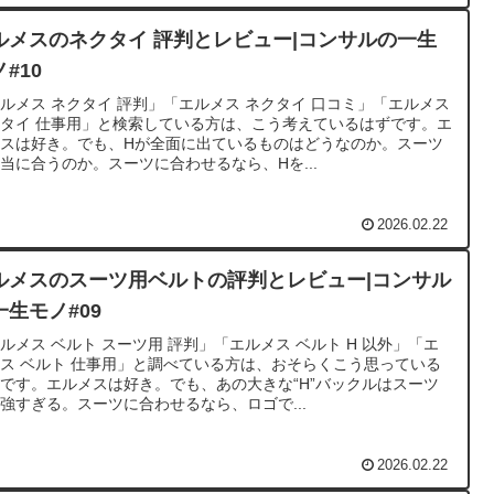
ルメスのネクタイ 評判とレビュー|コンサルの一生
#10
ルメス ネクタイ 評判」「エルメス ネクタイ 口コミ」「エルメス
タイ 仕事用」と検索している方は、こう考えているはずです。エ
メスは好き。でも、Hが全面に出ているものはどうなのか。スーツ
当に合うのか。スーツに合わせるなら、Hを...
2026.02.22
ルメスのスーツ用ベルトの評判とレビュー|コンサル
一生モノ#09
ルメス ベルト スーツ用 評判」「エルメス ベルト H 以外」「エ
ス ベルト 仕事用」と調べている方は、おそらくこう思っている
です。エルメスは好き。でも、あの大きな“H”バックルはスーツ
強すぎる。スーツに合わせるなら、ロゴで...
2026.02.22