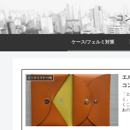
コ
ケース/フェルミ対策
エ
ビジネスマナー/他
コ
「エ
ミ」
く
あの