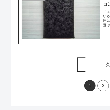
コ
「エ
いる
円
選ぶ
次
1
2