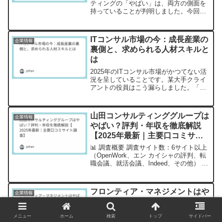
ティングの「やばい」は、両方の側面を
持っていることが判明しました。今回は
主要口コミサイトを徹底調査し、統計的
な観点から同社の実態を解明します。
【調査概要】 調査サイト数：6サイト
ITコンサル市場の今：成長産業の
企業情報
（OpenWork、エン...
裏側と、求められる人材スキルと
は
2025年のITコンサル市場がかつてない活
況を呈していることです。某大手クライ
アントの役員はこう漏らしました。「も
はやDXは選択肢ではなく必須。でも社内
にノウハウがないから外部の知見が必要
なんです」。こんな声が日本中の企業か
山田コンサルティンググループは
企業情報
ら聞こえてきます。まさに「追い風」と
やばい？評判・年収を徹底解説
いう言葉がぴったりの状況です。ただ、
【2025年最新｜主要口コミサイ
この成長の裏には、誰も語らない構造変
化が潜んでいます。
ト調査】
📊 調査概要 調査サイト数：6サイト以上
（OpenWork、エン カイシャの評判、転
職会議、就活会議、Indeed、その他） 総
口コミ件数：1,000件以上 調査期間：
2025年9月時点 平均総合評価：3.2点/5.0
点実際の口コミセクショ...
フロンティア・マネジメントはや
企業情報
ばい？評判・年収を徹底解説
【2025年最新｜主要口コミサイ
メニュー
ホーム
検索
トップ
サイドバー
ト調査】