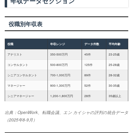
年収データセクション
役職別年収表
役職
年収レンジ
データ件数
平均年齢
アナリスト
350-500万円
45件
23-25歳
コンサルタント
500-800万円
125件
25-28歳
シニアコンサルタント
700-1,000万円
89件
28-32歳
マネージャー
900-1,300万円
52件
30-35歳
シニアマネージャー
1,200-1,800万円
28件
35歳以上
出典：OpenWork、転職会議、エン カイシャの評判の統合データ
（2025年8-9月）