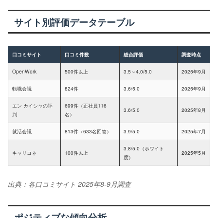
サイト別評価データテーブル
口コミサイト
口コミ件数
総合評価
調査時点
OpenWork
500件以上
3.5～4.0/5.0
2025年9月
転職会議
824件
3.6/5.0
2025年9月
エン カイシャの評
699件（正社員116
3.6/5.0
2025年8月
判
名）
就活会議
813件（633名回答）
3.9/5.0
2025年7月
3.8/5.0（ホワイト
キャリコネ
100件以上
2025年5月
度）
出典：各口コミサイト 2025年8-9月調査
ポジティブな傾向分析