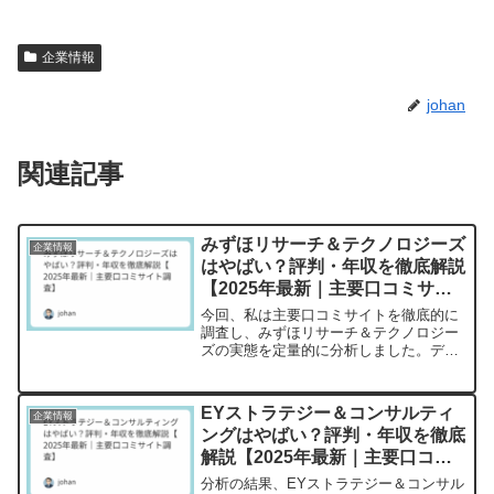
企業情報
johan
関連記事
みずほリサーチ＆テクノロジーズ
企業情報
はやばい？評判・年収を徹底解説
【2025年最新｜主要口コミサイ
ト調査】
今回、私は主要口コミサイトを徹底的に
調査し、みずほリサーチ＆テクノロジー
ズの実態を定量的に分析しました。デー
タが示す真実は、単純な「良い・悪い」
では語れない複雑な姿でした。【調査概
要】 調査サイト数：6サイト
EYストラテジー＆コンサルティ
企業情報
（OpenWork、転職会議、エ...
ングはやばい？評判・年収を徹底
解説【2025年最新｜主要口コミ
サイト調査】
分析の結果、EYストラテジー＆コンサル