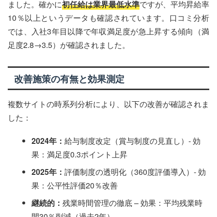
ました。確かに
初任給は業界最低水準
ですが、平均昇給率
10％以上というデータも確認されています。口コミ分析
では、入社3年目以降で年収満足度が急上昇する傾向（満
足度2.8→3.5）が確認されました。
改善施策の有無と効果測定
複数サイトの時系列分析により、以下の改善が確認されま
した：
2024年：
給与制度改定（賞与制度の見直し）- 効
果：満足度0.3ポイント上昇
2025年：
評価制度の透明化（360度評価導入）- 効
果：公平性評価20％改善
継続的：
残業時間管理の徹底 – 効果：平均残業時
間30％削減（過去2年）