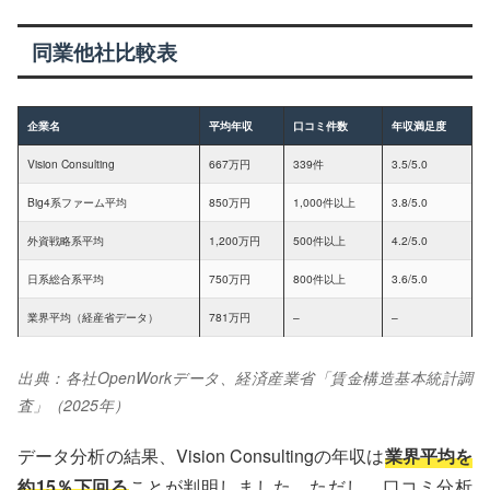
同業他社比較表
企業名
平均年収
口コミ件数
年収満足度
Vision Consulting
667万円
339件
3.5/5.0
Big4系ファーム平均
850万円
1,000件以上
3.8/5.0
外資戦略系平均
1,200万円
500件以上
4.2/5.0
日系総合系平均
750万円
800件以上
3.6/5.0
業界平均（経産省データ）
781万円
–
–
出典：各社OpenWorkデータ、経済産業省「賃金構造基本統計調
査」（2025年）
データ分析の結果、Vision Consultingの年収は
業界平均を
約15％下回る
ことが判明しました。ただし、口コミ分析