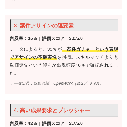
3. 案件アサインの運要素
言及率：35％
｜
評価スコア：3.0/5.0
データによると、35％が
「案件ガチャ」という表現
でアサインの不確実性
を指摘。スキルマッチよりも
単価優先という傾向が出現頻度18％で確認されまし
た。
データ出典：転職会議、OpenWork（2025年8-9月）
4. 高い成果要求とプレッシャー
言及率：42％
｜
評価スコア：2.7/5.0