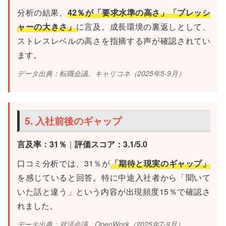
分析の結果、
42％が「要求水準の高さ」「プレッシ
ャーの大きさ」
に言及。成長環境の裏返しとして、
ストレスレベルの高さを指摘する声が確認されてい
ます。
データ出典：転職会議、キャリコネ（2025年5-9月）
5. 入社前後のギャップ
言及率：31％
｜
評価スコア：3.1/5.0
口コミ分析では、31％が
「期待と現実のギャップ」
を感じていると回答。特に中途入社者から「聞いて
いた話と違う」という内容が出現頻度15％で確認さ
れました。
データ出典：就活会議、OpenWork（2025年7-9月）