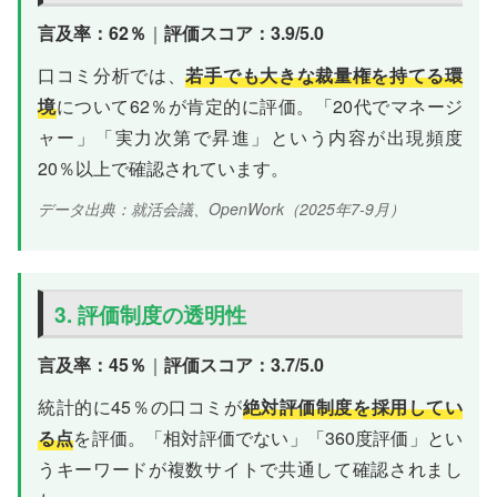
言及率：62％
｜
評価スコア：3.9/5.0
口コミ分析では、
若手でも大きな裁量権を持てる環
境
について62％が肯定的に評価。「20代でマネージ
ャー」「実力次第で昇進」という内容が出現頻度
20％以上で確認されています。
データ出典：就活会議、OpenWork（2025年7-9月）
3. 評価制度の透明性
言及率：45％
｜
評価スコア：3.7/5.0
統計的に45％の口コミが
絶対評価制度を採用してい
る点
を評価。「相対評価でない」「360度評価」とい
うキーワードが複数サイトで共通して確認されまし