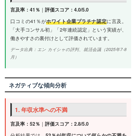
言及率：41％
｜
評価スコア：4.0/5.0
口コミの41％が
ホワイト企業プラチナ認定
に言及。
「大手コンサル初」「2年連続認定」という実績が、
働きやすさの裏付けとして評価されています。
データ出典：エン カイシャの評判、就活会議（2025年7-8
月）
ネガティブな傾向分析
1. 年収水準への不満
言及率：52％
｜
評価スコア：2.8/5.0
分析結果では、
52％が年収について何らかの不満を