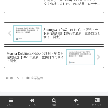
タを分析しました。その結果、ローラン
ド・ベルガーの実態について、統計的に
有意な傾向を発見することができまし
た。本記事では、データに基づいた客観
的な分析結果をお伝えし...
Strategy&（PwC）はやばい？評判・年
収を徹底解説【2025年最新｜主要口コミ
サイト調査】
Monitor Deloitteはやばい？評判・年収を
徹底解説【2025年最新｜主要口コミサイ
ト調査】
ホーム
企業情報
メニュー
ホーム
検索
トップ
サイドバー