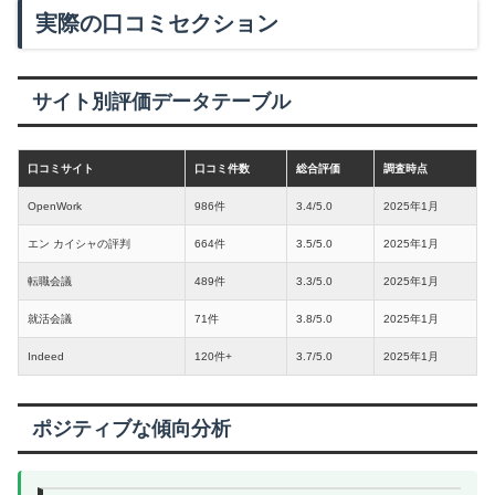
実際の口コミセクション
サイト別評価データテーブル
口コミサイト
口コミ件数
総合評価
調査時点
OpenWork
986件
3.4/5.0
2025年1月
エン カイシャの評判
664件
3.5/5.0
2025年1月
転職会議
489件
3.3/5.0
2025年1月
就活会議
71件
3.8/5.0
2025年1月
Indeed
120件+
3.7/5.0
2025年1月
ポジティブな傾向分析