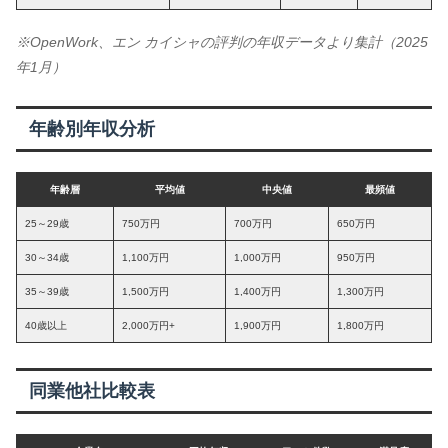
※OpenWork、エン カイシャの評判の年収データより集計（2025
年1月）
年齢別年収分析
年齢層
平均値
中央値
最頻値
25～29歳
750万円
700万円
650万円
30～34歳
1,100万円
1,000万円
950万円
35～39歳
1,500万円
1,400万円
1,300万円
40歳以上
2,000万円+
1,900万円
1,800万円
同業他社比較表