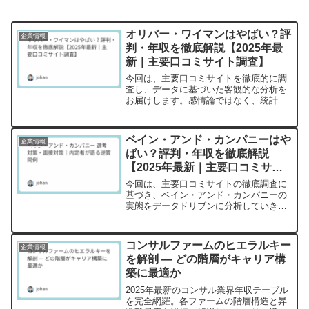
オリバー・ワイマンはやばい？評
企業情報
判・年収を徹底解説【2025年最
新｜主要口コミサイト調査】
今回は、主要口コミサイトを徹底的に調
査し、データに基づいた客観的な分析を
お届けします。感情論ではなく、統計的
な傾向と実際の数値から、オリバー・ワ
イマンの実態を明らかにしていきます。
📊 調査概要 調査サイト数：6サイト
ベイン・アンド・カンパニーはや
企業情報
（OpenWork、転職...
ばい？評判・年収を徹底解説
【2025年最新｜主要口コミサイ
ト調査】
今回は、主要口コミサイトの徹底調査に
基づき、ベイン・アンド・カンパニーの
実態をデータドリブンに分析していきま
す。転職を検討されている方にとって、
客観的な判断材料となることを目指しま
した。調査概要・調査サイト数：6サイト
コンサルファームのヒエラルキー
企業情報
以上・総口コミ件数：3...
を解剖 — どの階層がキャリア構
築に最適か
2025年最新のコンサル業界年収テーブル
を完全網羅。​各ファームの階層構造と昇