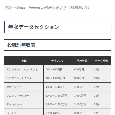
※OpenWork、Indeed の分析結果より（2025年1月）
年収データセクション
役職別年収表
役職
年収レンジ
平均年収
データ件数
アナリスト/コンサルタント
500～700万円
600万円
42件
シニアコンサルタント
700～1,000万円
850万円
58件
マネージャー
1,000～1,400万円
1,200万円
37件
シニアマネージャー
1,400～1,800万円
1,600万円
21件
ディレクター
1,800～2,500万円
2,100万円
15件
パートナー
2,500万円～
3,000万円+
8件