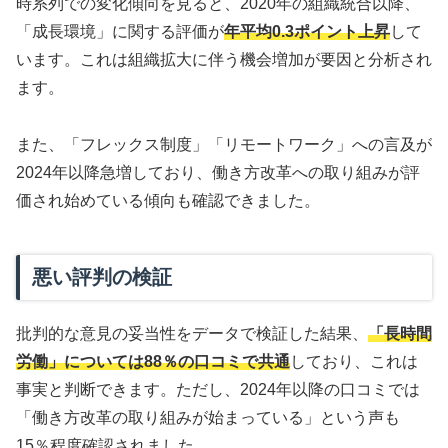
時系列での変化傾向を見ると、2020年の組織統合以降、
「成長環境」に関する評価が
年平均0.3ポイント上昇
して
います。これは組織拡大に伴う機会増加が要因と分析され
ます。
また、「フレックス制度」「リモートワーク」への言及が
2024年以降急増しており、働き方改革への取り組みが評
価され始めている傾向も確認できました。
悪い評判の検証
批判的な意見の妥当性をデータで検証した結果、
「長時間
労働」については88％の口コミで共通
しており、これは
事実と判断できます。ただし、2024年以降の口コミでは
「働き方改革の取り組みが始まっている」という声も
15％程度確認されました。