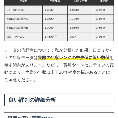
企業名
平均年収
口コミ件数
満足度
EY-Parthenon
1,393万円
1,863件
3.5/5.0
他BIG4戦略部門A
1,350万円
2,100件
3.4/5.0
他BIG4戦略部門B
1,320万円
1,950件
3.6/5.0
戦略ファームC
1,450万円
850件
3.3/5.0
データの信頼性について：私が分析した結果、口コミサイ
トの年収データは
実際の年収レンジの中央値に近い数値
を
示す傾向があります。ただし、賞与やインセンティブの変
動により、実際の年収は上下20％程度の幅があることに
ご留意ください。
良い評判の詳細分析