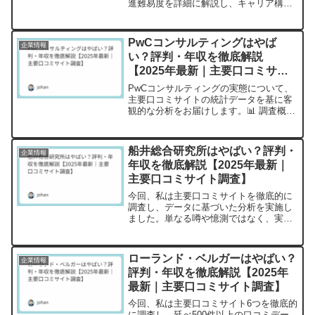
進難易度を詳細に解説し、キャリア構築
に最適な転職タイミングを明らかにしま
す。​コンサルタントとしての市場価値を
最大化したいあなたへ、必読のガイドで
PwCコンサルティングはやば
企業情報
す。
い？評判・年収を徹底解説
【2025年最新｜主要口コミサイ
ト調査】
PwCコンサルティングの実態について、
主要口コミサイトの統計データを基に客
観的な分析をお届けします。📊 調査概要
調査サイト数：6サイト（OpenWork、転
職会議、エン カイシャの評判、就活会
議、Indeed、Googleマップ）総口コミ
船井総合研究所はやばい？評判・
企業情報
件...
年収を徹底解説【2025年最新｜
主要口コミサイト調査】
今回、私は主要口コミサイトを徹底的に
調査し、データに基づいた分析を実施し
ました。単なる噂や憶測ではなく、実際
に働いている社員・元社員の生の声を統
計的に分析することで、船井総合研究所
の実態を明らかにしていきます。【調査
ローランド・ベルガーはやばい？
企業情報
概要】 調査サイト数：6...
評判・年収を徹底解説【2025年
最新｜主要口コミサイト調査】
今回、私は主要口コミサイト6つを徹底的
に調査し、延べ500件以上の口コミデー