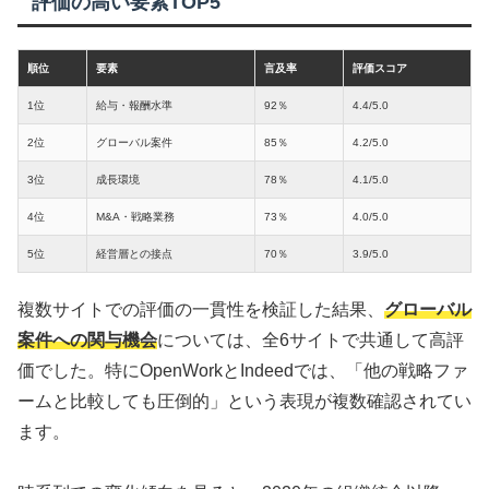
評価の高い要素TOP5
順位
要素
言及率
評価スコア
1位
給与・報酬水準
92％
4.4/5.0
2位
グローバル案件
85％
4.2/5.0
3位
成長環境
78％
4.1/5.0
4位
M&A・戦略業務
73％
4.0/5.0
5位
経営層との接点
70％
3.9/5.0
複数サイトでの評価の一貫性を検証した結果、
グローバル
案件への関与機会
については、全6サイトで共通して高評
価でした。特にOpenWorkとIndeedでは、「他の戦略ファ
ームと比較しても圧倒的」という表現が複数確認されてい
ます。