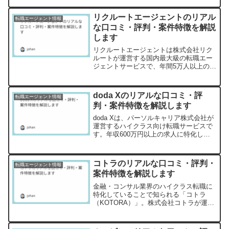
企業やヘッドハンターからのスカウトを
待つだけで転職活動ができると謳われて
リクルートエージェントのリアル
転職エージェント情報
いますが、実際のところは...
な口コミ・評判・案件特徴を解説
します
リクルートエージェントは株式会社リク
ルートが運営する国内最大級の転職エー
ジェントサービスで、年間5万人以上の転
職を支援しています。転職業界のリーデ
ィングカンパニーとして知られ、豊富な
求人数と高い知名度を誇りますが、実際
doda Xのリアルな口コミ・評
転職エージェント情報
のところ、すべての転職...
判・案件特徴を解説します
doda Xは、パーソルキャリア株式会社が
運営するハイクラス向け転職サービスで
す。年収600万円以上の求人に特化し、
ヘッドハンティングサービスを中心に展
開していますが、実際の利用者からはど
のような評価を得ているのでしょうか。
コトラのリアルな口コミ・評判・
転職エージェント情報
本記事では、私が...
案件特徴を解説します
金融・コンサル業界のハイクラス転職に
特化していることで知られる「コトラ
（KOTORA）」。株式会社コトラが運営
するこの転職エージェントは、年収800
万円以上のプロフェッショナル層をター
ゲットに、専門性の高いサービスを提供