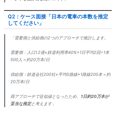
Q2：ケース面接「日本の電車の本数を推定
してください」
「需要側と供給側の2つのアプローチで推計します。
需要側：人口1.2億×鉄道利用率40%×1日平均2回÷1本
500人＝約20万本/日
供給側：鉄道会社200社×平均5路線×1路線200本＝約
20万本/日
両アプローチで近似値となったため、
1日約20万本が
妥当な推定
と考えます」