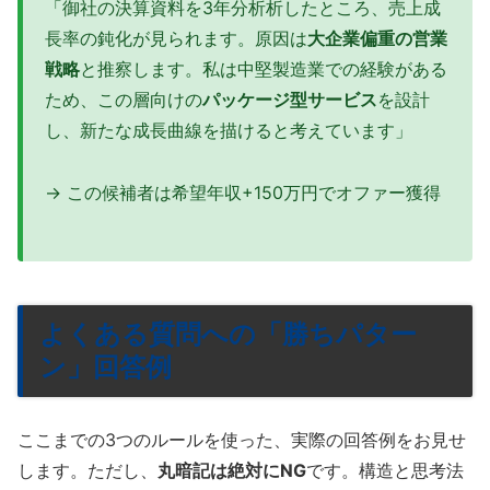
「御社の決算資料を3年分析析したところ、売上成
長率の鈍化が見られます。原因は
大企業偏重の営業
戦略
と推察します。私は中堅製造業での経験がある
ため、この層向けの
パッケージ型サービス
を設計
し、新たな成長曲線を描けると考えています」
→ この候補者は希望年収+150万円でオファー獲得
よくある質問への「勝ちパター
ン」回答例
ここまでの3つのルールを使った、実際の回答例をお見せ
します。ただし、
丸暗記は絶対にNG
です。構造と思考法