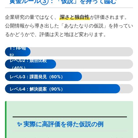
黄金ルール③：「仮説」を持って臨む
企業研究の量ではなく、
深さと独自性
が評価されます。
公開情報から導き出した「あなたなりの仮説」を持ってい
るかどうかで、評価は天と地ほど変わります。
レベル
1：HP暗
記
レベル2：競合比較
（20%）
（40%）
レベル3：課題発見（60%）
レベル4：解決提案（90%）
✨ 実際に高評価を得た仮説の例