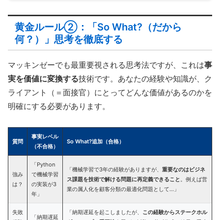
黄金ルール②：「So What?（だから
何？）」思考を徹底する
マッキンゼーでも最重要視される思考法ですが、これは
事
実を価値に変換する
技術です。あなたの経験や知識が、ク
ライアント（＝面接官）にとってどんな価値があるのかを
明確にする必要があります。
事実レベル
質問
So What?追加（合格）
（不合格）
「Python
「機械学習で3年の経験がありますが、
重要なのはビジネ
強み
で機械学習
ス課題を技術で解ける問題に再定義できること
。例えば営
は？
の実装が3
業の属人化を顧客分類の最適化問題として…」
年」
失敗
「納期遅延を起こしましたが、
この経験からステークホル
「納期遅延