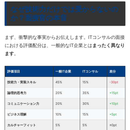
なぜ技術力だけでは受からないの
か？面接官の本音
まず、衝撃的な事実からお伝えします。ITコンサルの面接
における評価配分は、一般的なIT企業とは
まったく異なり
ます
。
評価項目
一般IT企業
ITコンサル
差分
技術力・実装スキル
45%
15%
-30pt
論理的思考力
20%
35%
+15pt
コミュニケーション力
20%
30%
+10pt
ビジネス理解
10%
15%
+5pt
カルチャーフィット
5%
5%
±0pt