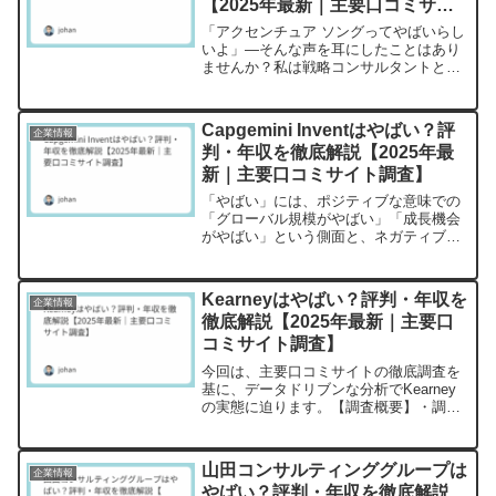
【2025年最新｜主要口コミサイ
ト調査】
「アクセンチュア ソングってやばいらし
いよ」—そんな声を耳にしたことはあり
ませんか？私は戦略コンサルタントとし
て10年以上この業界を見てきましたが、
「やばい」という言葉には実に二面性が
あります。ポジティブな意味での「やば
Capgemini Inventはやばい？評
企業情報
い」（年収が高い、成...
判・年収を徹底解説【2025年最
新｜主要口コミサイト調査】
「やばい」には、ポジティブな意味での
「グローバル規模がやばい」「成長機会
がやばい」という側面と、ネガティブな
意味での「激務でやばい」「評価制度が
やばい」という両面が存在します。実際
のところ、Capgemini Inventはどちらの
Kearneyはやばい？評判・年収を
企業情報
「やばい...
徹底解説【2025年最新｜主要口
コミサイト調査】
今回は、主要口コミサイトの徹底調査を
基に、データドリブンな分析でKearney
の実態に迫ります。【調査概要】・調査
サイト数：6サイト（OpenWork、転職会
議、就活会議、エン カイシャの評判、
Indeed、Googleマップ）・総口コミ件...
山田コンサルティンググループは
企業情報
やばい？評判・年収を徹底解説