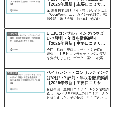
【2025年最新｜主要口コミサイ
ト調査】
📊 調査概要 調査サイト数：6サイト以上
（OpenWork、エン カイシャの評判、転
職会議、就活会議、Indeed、その他） 総
口コミ件数：1,000件以上 調査期間：
2025年9月時点 平均総合評価：3.2点/5.0
点実際の口コミセクショ...
L.E.K.コンサルティングはやば
企業情報
い？評判・年収を徹底解説
【2025年最新｜主要口コミサイ
ト調査】
今回、私は主要口コミサイトを徹底的に
調査し、L.E.K.コンサルティングの実態
を分析しました。データに基づいた客観
的な評価をお伝えします。調査概要・調
査サイト数：6サイト（OpenWork、エン
カイシャの評判、キャリコネ、ONE
ベイカレント・コンサルティング
企業情報
CARE...
はやばい？評判・年収を徹底解説
【2025年最新｜主要口コミサイ
ト調査】
私は今回、主要口コミサイト6つを徹底調
査し、延べ5,000件以上の口コミデータを
分析しました。その結果、見えてきたベ
イカレント・コンサルティングの実態
を、データに基づいて客観的にお伝えし
ます。【調査概要】 調査サイト数：6サ
イト（OpenW...