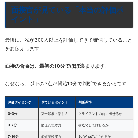
面接官が見ている「本当の評価ポ
イント」
最後に、私が300人以上を評価してきて確信していること
をお伝えします。
面接の合否は、最初の10分でほぼ決まります。
なぜなら、以下の3点が開始10分で判断できるからです：
評価タイミング
見ているポイント
判断基準
0-3分
第一印象・話し方
クライアントの前に出せるか
3-7分
論理的思考力
構造化して話せるか
7-10分
価値変換能力
So What?ができるか